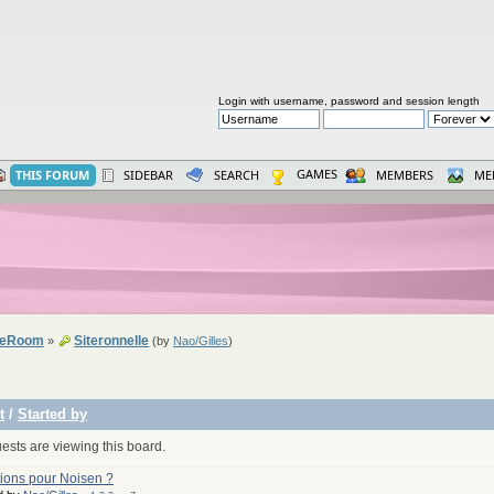
Login with username, password and session length
GAMES
THIS FORUM
SIDEBAR
SEARCH
MEMBERS
ME
seRoom
Siteronnelle
»
(by
Nao/Gilles
)
t
/
Started by
sts are viewing this board.
ions pour Noisen ?