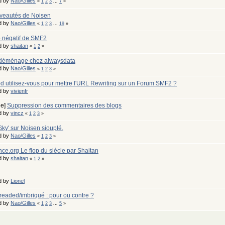
d by
Nao/Gilles
«
1
2
3
...
7
»
veautés de Noisen
d by
Nao/Gilles
«
1
2
3
...
19
»
 négatif de SMF2
d by
shaitan
«
1
2
»
déménage chez alwaysdata
d by
Nao/Gilles
«
1
2
3
»
d utilisez-vous pour mettre l'URL Rewriting sur un Forum SMF2 ?
d by
vivienfr
ge]
Suppression des commentaires des blogs
d by
vincz
«
1
2
3
»
ky' sur Noisen siouplé.
d by
Nao/Gilles
«
1
2
3
»
ce.org Le flop du siècle par Shaitan
d by
shaitan
«
1
2
»
d by
Lionel
readed/imbriqué : pour ou contre ?
d by
Nao/Gilles
«
1
2
3
...
5
»