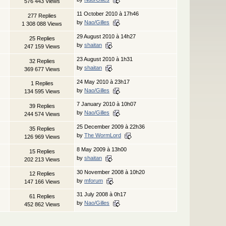
576 443 Views
11 October 2010 à 17h46
277 Replies
by
Nao/Gilles
1 308 088 Views
29 August 2010 à 14h27
25 Replies
by
shaitan
247 159 Views
23 August 2010 à 1h31
32 Replies
by
shaitan
369 677 Views
24 May 2010 à 23h17
1 Replies
by
Nao/Gilles
134 595 Views
7 January 2010 à 10h07
39 Replies
by
Nao/Gilles
244 574 Views
25 December 2009 à 22h36
35 Replies
by
The WormLord
126 969 Views
8 May 2009 à 13h00
15 Replies
by
shaitan
202 213 Views
30 November 2008 à 10h20
12 Replies
by
mforum
147 166 Views
31 July 2008 à 0h17
61 Replies
by
Nao/Gilles
452 862 Views