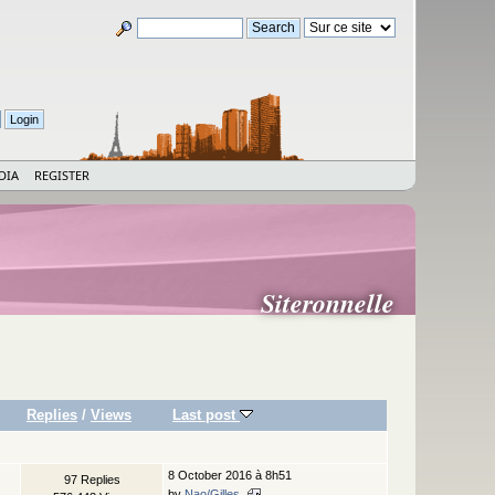
DIA
REGISTER
Siteronnelle
Replies
/
Views
Last post
8 October 2016 à 8h51
97 Replies
by
Nao/Gilles