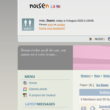
Guest
Hello,
,
today is 6 August 2026 à 10h36.
Please
login
or
register
.
Forgot your password?
NOISE
N
Noisen évolue au fil des ans, son
auteur est à votre écoute...
MENU
Noise
n
Nao
Noi
»
»
Home
Pages: [
1
]
2
Go Down
Galerie photo
Subjec
À propos de l'auteur
0 Members and 30 Gue
LATEST
MESSAGES
Suggest