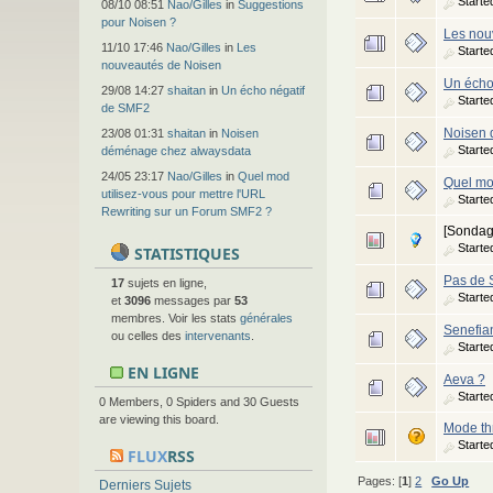
Starte
08/10 08:51
Nao/Gilles
in
Suggestions
pour Noisen ?
Les nou
11/10 17:46
Nao/Gilles
in
Les
Starte
nouveautés de Noisen
Un écho
29/08 14:27
shaitan
in
Un écho négatif
Starte
de SMF2
Noisen 
23/08 01:31
shaitan
in
Noisen
Starte
déménage chez alwaysdata
24/05 23:17
Nao/Gilles
in
Quel mod
Quel mo
utilisez-vous pour mettre l'URL
Starte
Rewriting sur un Forum SMF2 ?
[Sonda
Starte
STATISTIQUES
Pas de S
17
sujets en ligne,
Starte
et
3096
messages par
53
membres. Voir les stats
générales
Senefian
ou celles des
intervenants
.
Starte
EN LIGNE
Aeva ?
Starte
0 Members, 0 Spiders and 30 Guests
are viewing this board.
Mode th
Starte
FLUX
RSS
Pages: [
1
]
2
Go Up
Derniers Sujets