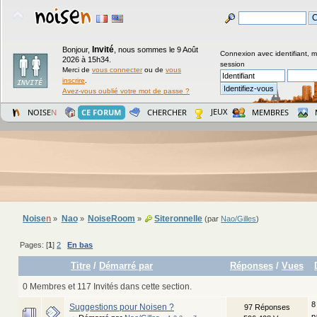
Invité
Bonjour,
,
nous sommes le 9 Août
Connexion avec identifiant, 
2026 à 15h34.
session
Merci de
vous connecter
ou de
vous
inscrire
.
Avez-vous oublié votre mot de passe ?
JEUX
NOISE
N
CE FORUM
CHERCHER
MEMBRES
Noise
n
Nao
NoiseRoom
Siteronnelle
»
»
»
(par
Nao/Gilles
)
Pages: [
1
]
2
En bas
Titre
/
Démarré par
Réponses
/
Vues
0 Membres et 117 Invités dans cette section.
8
Suggestions pour Noisen ?
97 Réponses
p