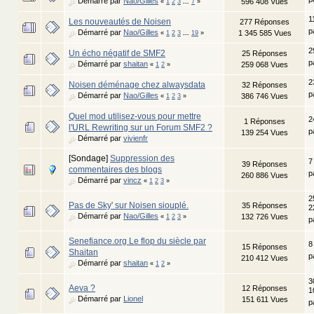
Démarré par
Nao/Gilles
596 408 Vues
«
1
2
3
...
7
»
1
Les nouveautés de Noisen
277 Réponses
p
Démarré par
Nao/Gilles
1 345 585 Vues
«
1
2
3
...
19
»
2
Un écho négatif de SMF2
25 Réponses
p
Démarré par
shaitan
259 068 Vues
«
1
2
»
2
Noisen déménage chez alwaysdata
32 Réponses
p
Démarré par
Nao/Gilles
386 746 Vues
«
1
2
3
»
Quel mod utilisez-vous pour mettre
2
1 Réponses
l'URL Rewriting sur un Forum SMF2 ?
p
139 254 Vues
Démarré par
vivienfr
[Sondage]
Suppression des
7
39 Réponses
commentaires des blogs
p
260 886 Vues
Démarré par
vincz
«
1
2
3
»
2
Pas de Sky' sur Noisen siouplé.
35 Réponses
2
Démarré par
Nao/Gilles
132 726 Vues
«
1
2
3
»
p
Senefiance.org Le flop du siècle par
8
15 Réponses
Shaitan
p
210 412 Vues
Démarré par
shaitan
«
1
2
»
3
Aeva ?
12 Réponses
1
Démarré par
Lionel
151 611 Vues
p