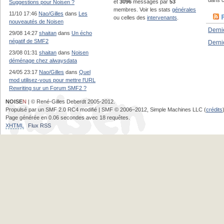
dans c
et
3096
messages par
53
Suggestions pour Noisen ?
membres. Voir les stats
générales
11/10 17:46
Nao/Gilles
dans
Les
ou celles des
intervenants
.
nouveautés de Noisen
Derni
29/08 14:27
shaitan
dans
Un écho
négatif de SMF2
Derni
23/08 01:31
shaitan
dans
Noisen
déménage chez alwaysdata
24/05 23:17
Nao/Gilles
dans
Quel
mod utilisez-vous pour mettre l'URL
Rewriting sur un Forum SMF2 ?
NOISE
N
| © René-Gilles Deberdt 2005-2012.
Propulsé par un SMF 2.0 RC4 modifié | SMF © 2006–2012, Simple Machines LLC (
crédits
Page générée en 0.06 secondes avec 18 requêtes.
XHTML
Flux RSS