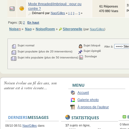
Mode threaded/imbriqué : pour ou
3
61 Réponses
contre ?
p
470 880 Vues
Démarré par
Nao/Gilles
«
1
2
3
...
5
»
Pages: [
1
]
2
En haut
Noise
n
Nao
NoiseRoom
Siteronnelle
»
»
»
(par
Nao/Gilles
)
Sujet normal
Sujet bloqué
Aller à:
Sujet épinglé
Sujet populaire (plus de 20 interventions)
Sondage
Sujet très populaire (plus de 50 interventions)
Noisen évolue au fil des ans, son
MENU
auteur est à votre écoute...
Accueil
Galerie photo
À propos de l'auteur
E
DERNIERS
MESSAGES
STATISTIQUES
0 Memb
17
sujets en ligne,
08/10 08:51
Nao/Gilles
dans