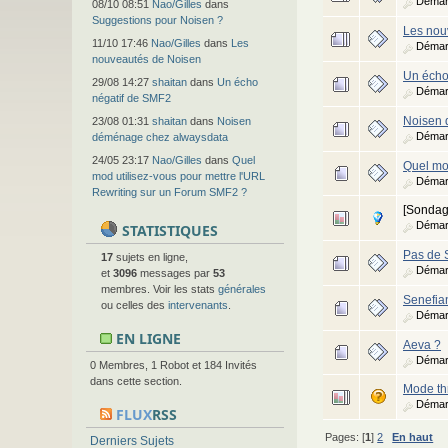
Démar
08/10 08:51
Nao/Gilles
dans
Suggestions pour Noisen ?
Les nou
11/10 17:46
Nao/Gilles
dans
Les
Démar
nouveautés de Noisen
Un écho
29/08 14:27
shaitan
dans
Un écho
Démar
négatif de SMF2
Noisen 
23/08 01:31
shaitan
dans
Noisen
Démar
déménage chez alwaysdata
24/05 23:17
Nao/Gilles
dans
Quel
Quel mo
mod utilisez-vous pour mettre l'URL
Démar
Rewriting sur un Forum SMF2 ?
[Sonda
Démar
STATISTIQUES
Pas de S
17
sujets en ligne,
Démar
et
3096
messages par
53
membres. Voir les stats
générales
Senefian
ou celles des
intervenants
.
Démar
EN LIGNE
Aeva ?
Démar
0 Membres, 1 Robot et 184 Invités
dans cette section.
Mode th
Démar
FLUX
RSS
Pages: [
1
]
2
En haut
Derniers Sujets