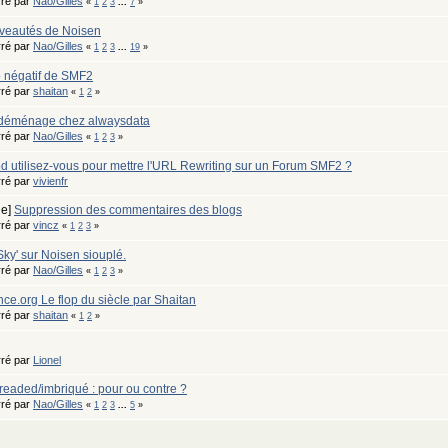
ré par
Nao/Gilles
«
1
2
3
...
7
»
veautés de Noisen
ré par
Nao/Gilles
«
1
2
3
...
19
»
 négatif de SMF2
ré par
shaitan
«
1
2
»
déménage chez alwaysdata
ré par
Nao/Gilles
«
1
2
3
»
d utilisez-vous pour mettre l'URL Rewriting sur un Forum SMF2 ?
ré par
vivienfr
ge]
Suppression des commentaires des blogs
ré par
vincz
«
1
2
3
»
ky' sur Noisen siouplé.
ré par
Nao/Gilles
«
1
2
3
»
ce.org Le flop du siècle par Shaitan
ré par
shaitan
«
1
2
»
ré par
Lionel
readed/imbriqué : pour ou contre ?
ré par
Nao/Gilles
«
1
2
3
...
5
»