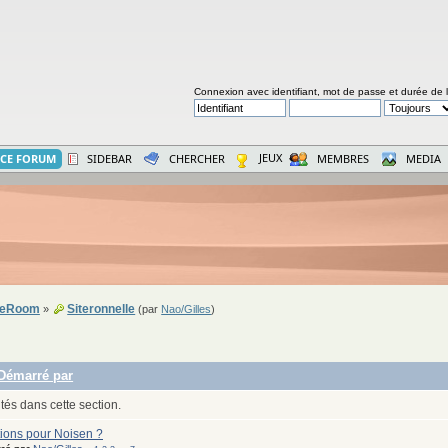
Connexion avec identifiant, mot de passe et durée de 
JEUX
CE FORUM
SIDEBAR
CHERCHER
MEMBRES
MEDIA
seRoom
Siteronnelle
»
(par
Nao/Gilles
)
Démarré par
tés dans cette section.
ions pour Noisen ?