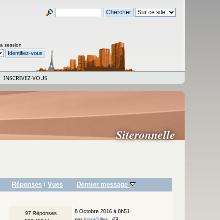
la session
INSCRIVEZ-VOUS
Siteronnelle
Réponses
/
Vues
Dernier message
8 Octobre 2016 à 8h51
97 Réponses
par
Nao/Gilles