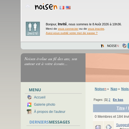
Invité
Bonjour,
,
nous sommes le 8 Août 2026 à 10h36.
Merci de
vous connecter
ou de
vous inscrire
.
Avez-vous oublié votre mot de passe ?
NOISE
N
Noisen évolue au fil des ans, son
auteur est à votre écoute...
MENU
Noise
n
Nao
Noi
»
»
Accueil
Pages: [
1
]
2
En bas
Galerie photo
Titre
/
À propos de l'auteur
0 Membres et 184 Invi
DERNIERS
MESSAGES
Suggest