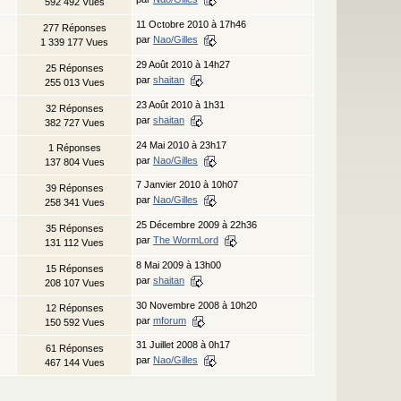
592 492 Vues
11 Octobre 2010 à 17h46
277 Réponses
par
Nao/Gilles
1 339 177 Vues
29 Août 2010 à 14h27
25 Réponses
par
shaitan
255 013 Vues
23 Août 2010 à 1h31
32 Réponses
par
shaitan
382 727 Vues
24 Mai 2010 à 23h17
1 Réponses
par
Nao/Gilles
137 804 Vues
7 Janvier 2010 à 10h07
39 Réponses
par
Nao/Gilles
258 341 Vues
25 Décembre 2009 à 22h36
35 Réponses
par
The WormLord
131 112 Vues
8 Mai 2009 à 13h00
15 Réponses
par
shaitan
208 107 Vues
30 Novembre 2008 à 10h20
12 Réponses
par
mforum
150 592 Vues
31 Juillet 2008 à 0h17
61 Réponses
par
Nao/Gilles
467 144 Vues